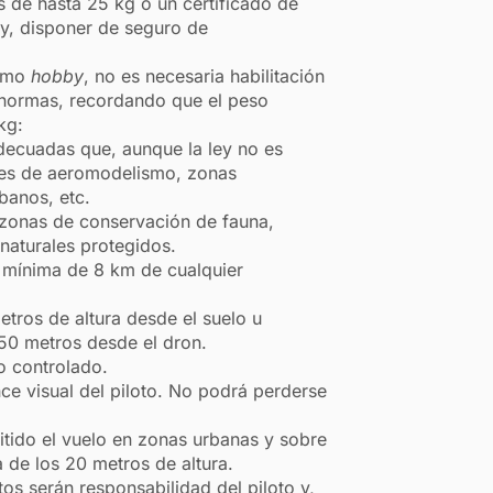
 de hasta 25 kg o un certificado de
 y, disponer de seguro de
como
hobby
, no es necesaria habilitación
 normas, recordando que el peso
kg:
decuadas que, aunque la ley no es
res de aeromodelismo, zonas
banos, etc.
 zonas de conservación de fauna,
naturales protegidos.
a mínima de 8 km de cualquier
tros de altura desde el suelo u
150 metros desde el dron.
o controlado.
ce visual del piloto. No podrá perderse
itido el vuelo en zonas urbanas y sobre
 de los 20 metros de altura.
os serán responsabilidad del piloto y,