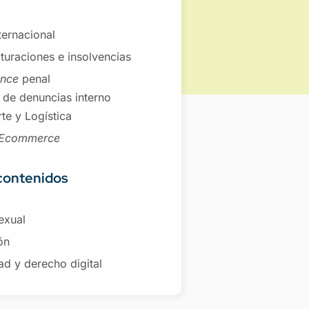
nternacional
turaciones e insolvencias
ance
penal
 de denuncias interno
te y Logística
Ecommerce
contenidos
exual
ón
ad y derecho digital