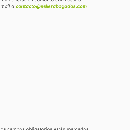
email a
contacto@selierabogados.com
Los campos obligatorios están marcados