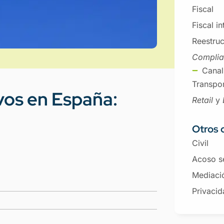
Fiscal
Fiscal i
Reestruc
Compli
Canal
Transpor
ivos en España:
Retail
y
Otros 
Civil
Acoso s
Mediaci
Privacid