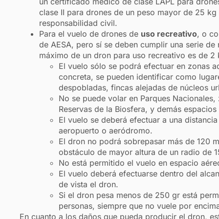
un certificado médico de clase LAPL para drones
clase II para drones de un peso mayor de 25 kg
responsabilidad civil.
Para el vuelo de drones de
uso recreativo
, o 
de AESA, pero sí se deben cumplir una serie de
máximo de un dron para uso recreativo es de 2 
El vuelo sólo se podrá efectuar en zonas a
concreta, se pueden identificar como luga
despobladas, fincas alejadas de núcleos ur
No se puede volar en Parques Nacionales,
Reservas de la Biosfera, y demás espacios 
El vuelo se deberá efectuar a una distanci
aeropuerto o aeródromo.
El dron no podrá sobrepasar más de 120 me
obstáculo de mayor altura de un radio de 
No está permitido el vuelo en espacio aére
El vuelo deberá efectuarse dentro del alcan
de vista el dron.
Si el dron pesa menos de 250 gr está perm
personas, siempre que no vuele por encima
En cuanto a los daños que pueda producir el dron, est