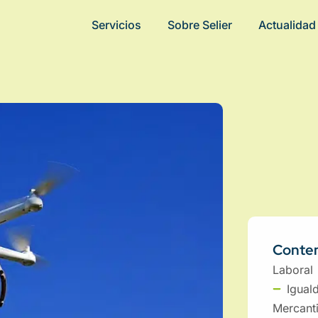
Servicios
Sobre Selier
Actualidad
Conten
Laboral
Igual
Mercanti