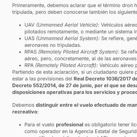
Primeramente, debemos aclarar que el término dron h
tripulada, pero deben conocerse también los siguient
UAV
(Unmanned Aerial Vehicle):
Vehículos aéreo
pilotados remotamente, o mediante un sistema i
UAS
(Unmanned Aerial System):
Se refiere, gen
aeronaves no tripuladas.
RPAS
(Remotely Piloted Aircraft System):
Se refi
aéreo, pero, concretamente, al de las aeronave
RPA
(Remotely Piloted Aircraft):
Vehículo aéreo 
Partiendo de esta aclaración, si un ciudadano quiere 
estar a las previsiones del
Real Decreto 1036/2017 de
Decreto 552/2014, de 27 de junio, por el que se desa
disposiciones operativas para los servicios y proc
Debemos
distinguir entre el vuelo efectuado de man
recreativo
:
Para el vuelo
profesional
es obligatorio tener li
como operador en la Agencia Estatal de Segurid