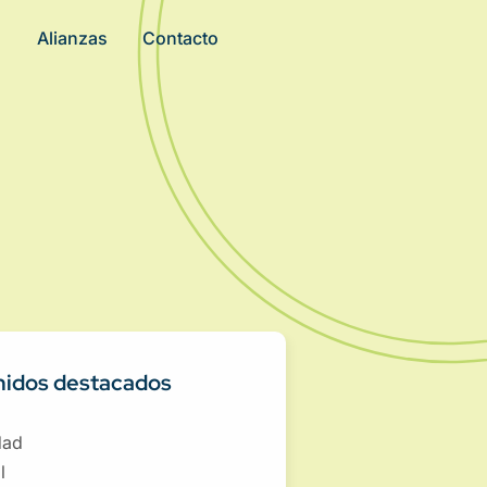
Alianzas
Contacto
idos destacados
dad
l