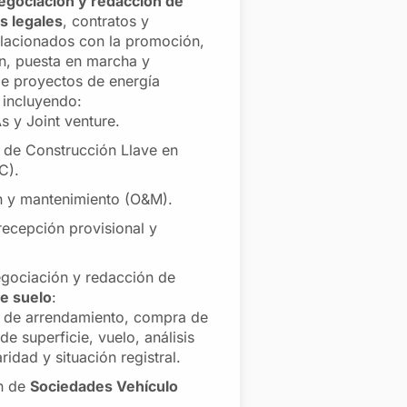
egociación y redacción de
 legales
, contratos y
lacionados con la promoción,
n, puesta en marcha y
e proyectos de energía
 incluyendo:
s y Joint venture.
 de Construcción Llave en
C).
 y mantenimiento (O&M).
recepción provisional y
egociación y redacción de
e suelo
:
 de arrendamiento, compra de
e superficie, vuelo, análisis
laridad y situación registral.
ón de
Sociedades Vehículo