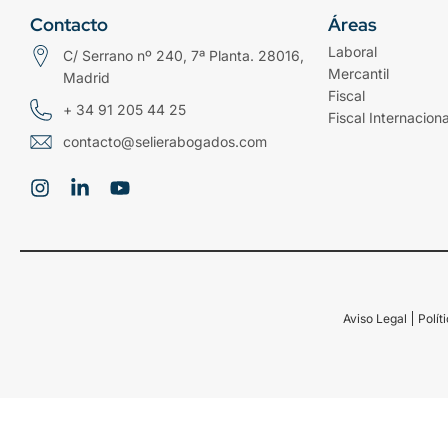
Contacto
Áreas
Laboral
C/ Serrano nº 240, 7ª Planta. 28016,
Mercantil
Madrid
Fiscal
+ 34 91 205 44 25
Fiscal Internaciona
contacto@selierabogados.com
Aviso Legal
Polít