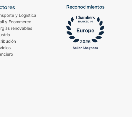
ctores
Reconocimientos
nsporte y Logística
ail y Ecommerce
rgías renovables
ustria
tribución
vicios
anciero