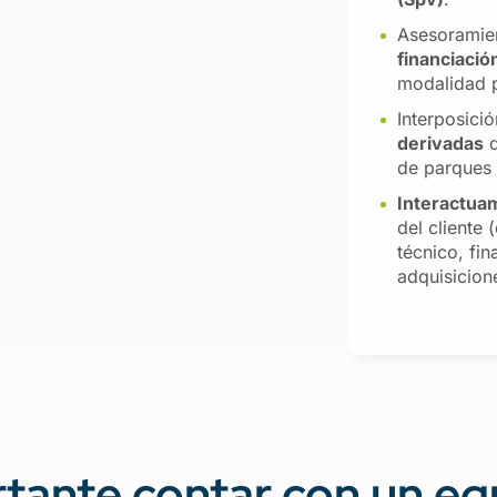
Asesoramie
financiació
modalidad p
Interposici
derivadas
d
de parques 
Interactua
del cliente
técnico, fin
adquisicion
tante contar con un eq