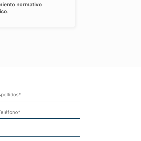
miento normativo
ico
.
eléfono