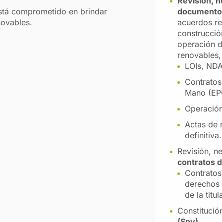
Revisión, n
tá comprometido en brindar
documentos
novables.
acuerdos re
construcció
operación d
renovables,
LOIs, NDA
Contratos
Mano (EP
Operación
Actas de 
definitiva.
Revisión, n
contratos d
Contratos
derechos d
de la titu
Constituci
(Spv)
.