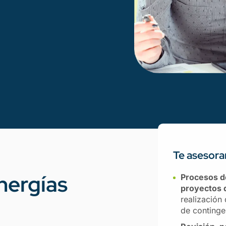
Te asesora
energías
Procesos de
proyectos 
realización 
de continge