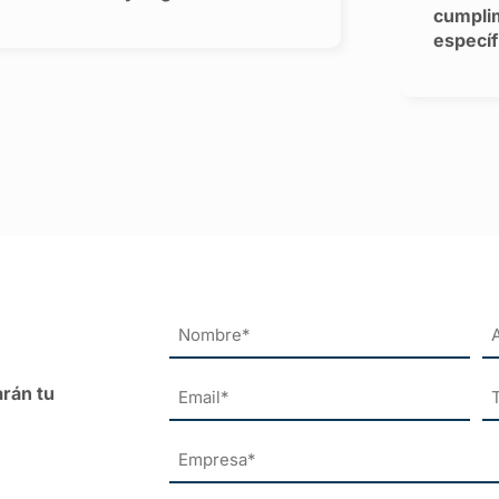
cumpli
específ
Nombre
*
Email
T
arán tu
*
*
Empresa
*