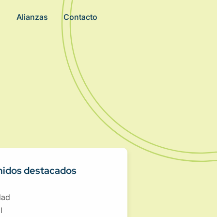
Alianzas
Contacto
idos destacados
dad
l