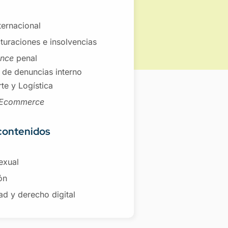
nternacional
turaciones e insolvencias
ance
penal
 de denuncias interno
te y Logística
Ecommerce
contenidos
exual
ón
ad y derecho digital