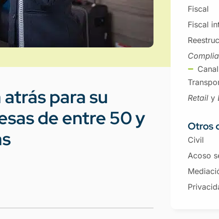
Fiscal
Fiscal i
Reestruc
Compli
Canal
Transpor
 atrás para su
Retail
y
sas de entre 50 y
Otros 
as
Civil
Acoso s
Mediaci
Privacid