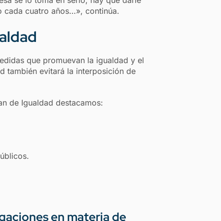
esa se lo toma en serio, hay que darle
lo cada cuatro años…», continúa.
ualdad
edidas que promuevan la igualdad y el
d también evitará la interposición de
an de Igualdad destacamos:
úblicos.
igaciones en materia de