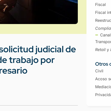
Fiscal
Fiscal i
Reestruc
Compli
Canal
Transpor
olicitud judicial de
Retail
y
de trabajo por
Otros 
resario
Civil
Acoso s
Mediaci
Privacid