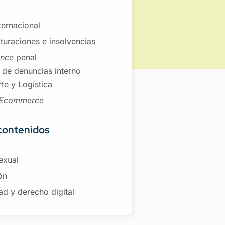
nternacional
turaciones e insolvencias
ance
penal
 de denuncias interno
te y Logística
Ecommerce
contenidos
exual
ón
ad y derecho digital