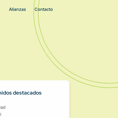
Alianzas
Contacto
idos destacados
dad
l