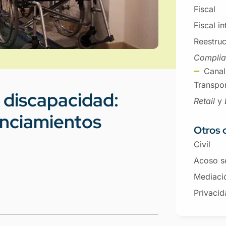
Fiscal
Fiscal i
Reestruc
Compli
Canal
Transpor
 discapacidad:
Retail
y
unciamientos
Otros 
Civil
Acoso s
Mediaci
Privacid