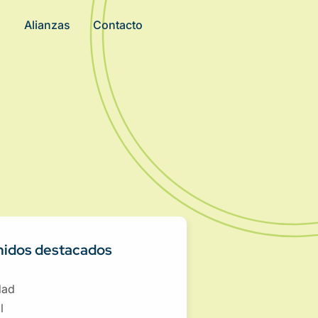
Alianzas
Contacto
idos destacados
dad
l