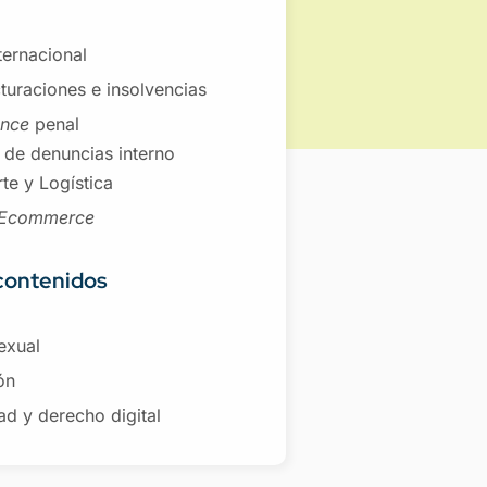
nternacional
turaciones e insolvencias
ance
penal
 de denuncias interno
te y Logística
Ecommerce
contenidos
exual
ón
ad y derecho digital